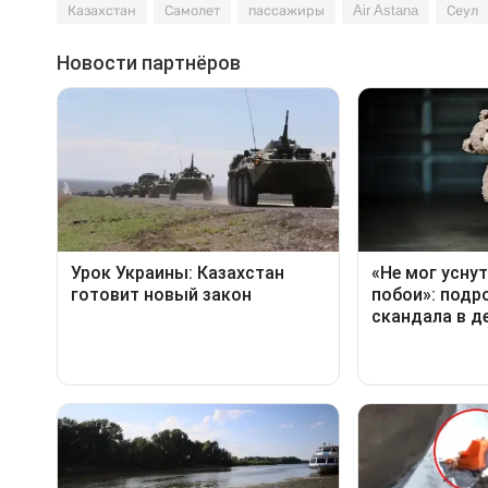
Казахстан
Самолет
пассажиры
Air Astana
Сеул