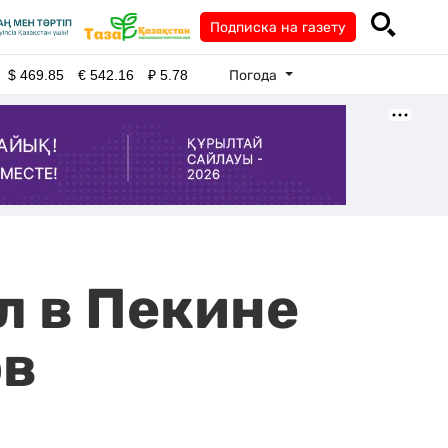
Подписка на газету
Погода
$
469.85
€
542.16
₽
5.78
л в Пекине
ов