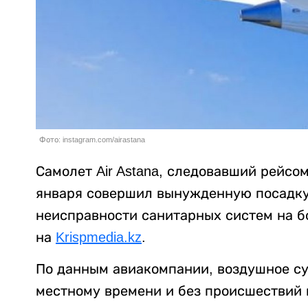
Фото: instagram.com/airastana
Самолет Air Astana, следовавший рейсо
января совершил вынужденную посадку 
неисправности санитарных систем на б
на
Krispmedia.kz
.
По данным авиакомпании, воздушное суд
местному времени и без происшествий 