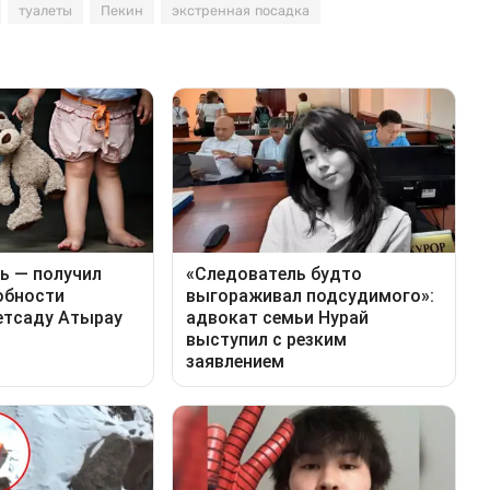
туалеты
Пекин
экстренная посадка