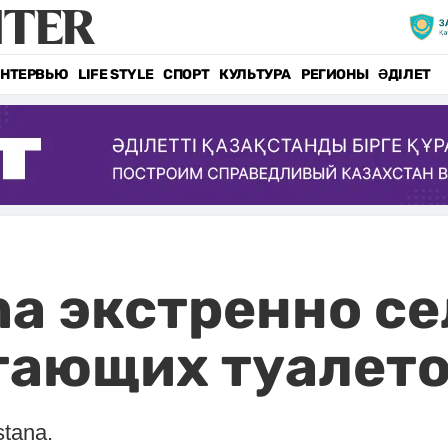
НТЕРВЬЮ
LIFE STYLE
СПОРТ
КУЛЬТУРА
РЕГИОНЫ
ӘДІЛЕТ
na экстренно се
тающих туалет
tana.