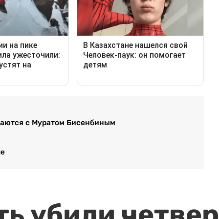
ощаются с Муратом Бисенбиным
ле
ть убили четвер