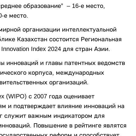
реднее образование” – 16-е место,
0-е место.
емирной организации интеллектуальной
блике Казахстан состоится Региональная
nnovation Index 2024 для стран Азии.
ы инноваций и главы патентных ведомств
тического корпуса, международных
вительственных организаций.
dex (WIPO) с 2007 года оценивает
иям и подтверждает влияние инноваций на
нг служит важным индикатором для
инноваций. Повышение в рейтинге являтся
осударственных реформ и способствует