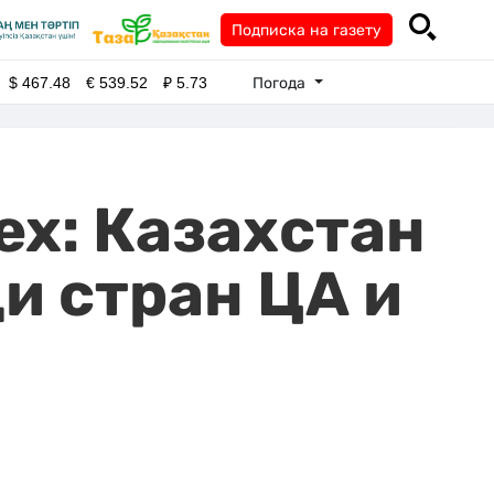
Подписка на газету
Погода
$
467.48
€
539.52
₽
5.73
dex: Казахстан
и стран ЦА и