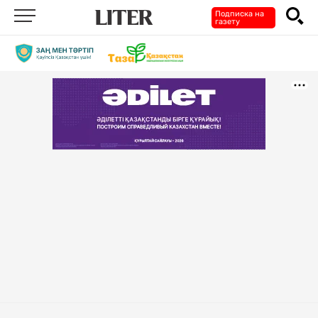
Подписка на
газету