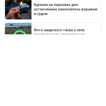
Предыдущая новость
Поездка в Тараз станет дольше: водителей
перенаправят на старый перевал
Свидетельство о постановке на учет периодического печатного
издания №16475-СИ от 24.04.2017 г. Выдано Комитетом
государственного контроля в области связи, информатизации
и средств массовой информации Министерства информации и
коммуникации Республики Казахстан.