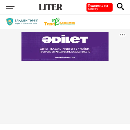
Подписка на
газету