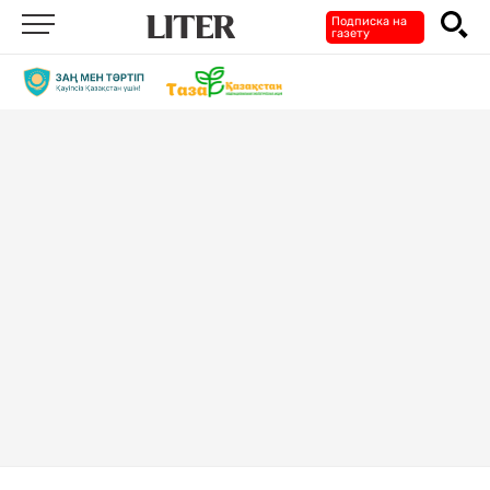
Подписка на
газету