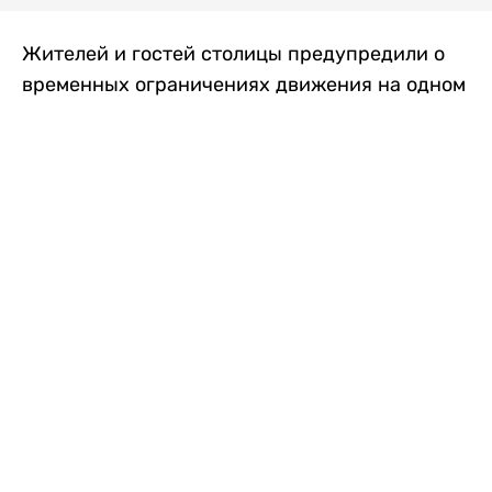
Жителей и гостей столицы предупредили о
временных ограничениях движения на одном
из самых загруженных проспектов города.
Причиной станут дорожные работы, которые
продлятся два дня, передает
Liter.kz
.
По информации городских служб, с 7 по 8
августа на проспекте Кабанбай батыра
пройдет ремонт дорожного покрытия. В связи
с этим движение будет частично ограничено
на участке от улицы Калкаман до улицы
Сарайшык. Полностью перекрывать дорогу не
планируется. На время ремонта движение
транспорта организуют по одной стороне
проезжей части в обоих направлениях, что