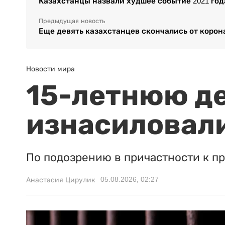
Казахстанцы назвали худшее событие 2021 год
Предыдущая новость
Еще девять казахстанцев скончались от корон
Новости мира
15-летнюю д
изнасиловали
По подозрению в причастности к п
05.08.2026, 02:27
Анастасия Цирулик