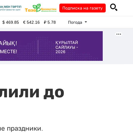
Подписка на газету
Погода
$
469.85
€
542.16
₽
5.78
лили до
ие праздники.