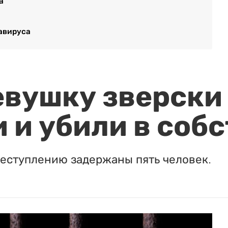
а
авируса
евушку зверски
 и убили в соб
реступлению задержаны пять человек.