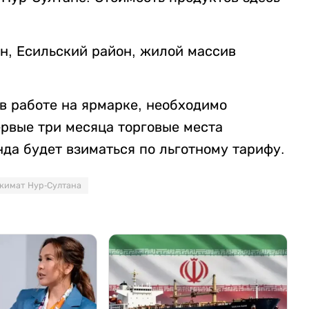
н, Есильский район, жилой массив
 работе на ярмарке, необходимо
ервые три месяца торговые места
да будет взиматься по льготному тарифу.
кимат Нур-Султана