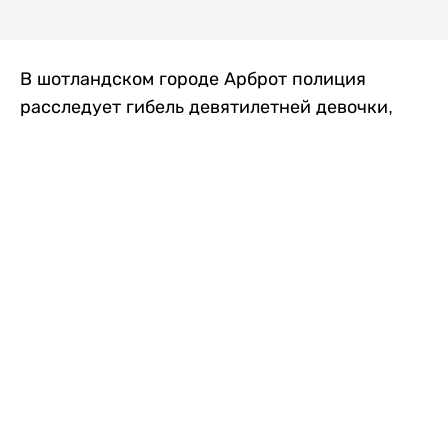
В шотландском городе Арброт полиция
расследует гибель девятилетней девочки,
которую нашли с тяжелыми травмами в
промышленной зоне, где семья разбила
палаточный лагерь. По подозрению в
убийстве ребенка задержан ее 35-летний
отец, передает
Liter.kz
со ссылкой на
The Sun
.
По данным полиции, семья из Западного
Йоркшира приехала в Арброт и разбила
палатку на территории заброшенной
промышленной зоны неподалеку от пляжа.
Вместе с родителями были двое детей.
Местные жители рассказали, что вечером в