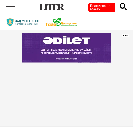
Подписка на
газету