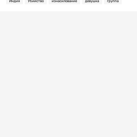
Индия
Убийство
изнасилование
девушка
группа