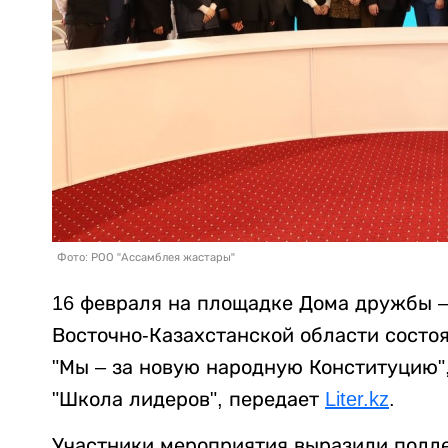
Фото: РОО "Ассамблея жастары"
16 февраля на площадке Дома дружбы –
Восточно-Казахстанской области сост
"Мы – за новую народную Конституцию"
"Школа лидеров", передает
Liter.kz
.
Участники мероприятия выразили подде