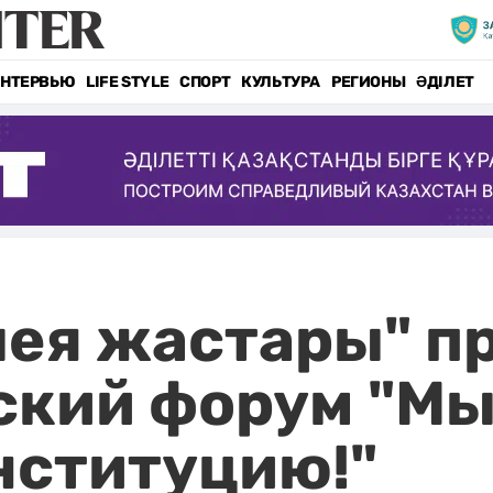
НТЕРВЬЮ
LIFE STYLE
СПОРТ
КУЛЬТУРА
РЕГИОНЫ
ӘДІЛЕТ
ея жастары" п
кий форум "Мы 
нституцию!"