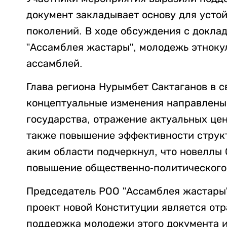
документ закладывает основу для усто
поколений. В ходе обсуждения с докла
"Ассамблея жастары", молодежь этноку
ассамблей.
Глава региона Нурымбет Сактаганов в с
концептуальные изменения направлены
государства, отражение актуальных цен
также повышение эффективности структ
аким области подчеркнул, что новеллы
повышение общественно-политического
Председатель РОО "Ассамблея жастары"
проект новой Конституции является от
поддержка молодежи этого документа и