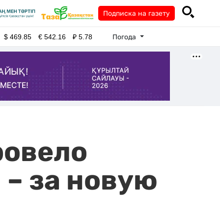
Подписка на газету
Погода
$
469.85
€
542.16
₽
5.78
ровело
– за новую