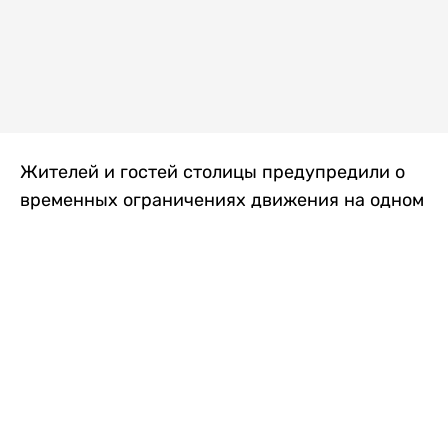
Жителей и гостей столицы предупредили о
временных ограничениях движения на одном
из самых загруженных проспектов города.
Причиной станут дорожные работы, которые
продлятся два дня, передает
Liter.kz
.
По информации городских служб, с 7 по 8
августа на проспекте Кабанбай батыра
пройдет ремонт дорожного покрытия. В связи
с этим движение будет частично ограничено
на участке от улицы Калкаман до улицы