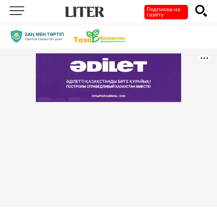
Подписка на
газету