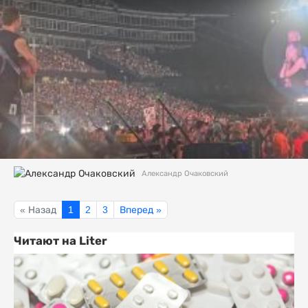
Александр Очаковский
« Назад
1
2
3
Вперед »
Читают на Liter