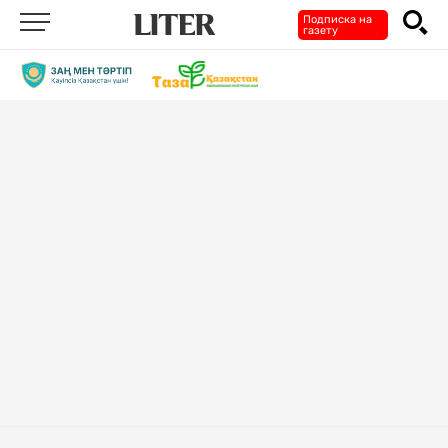
Подписка на
газету