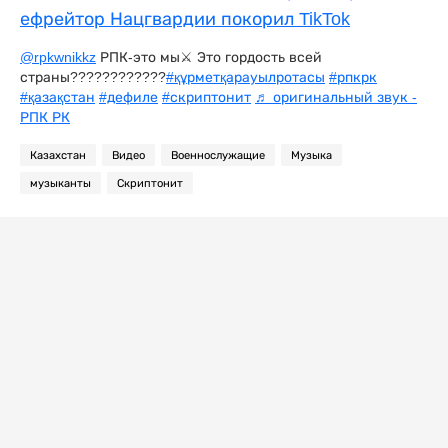
ефрейтор Нацгвардии покорил TikTok
@rpkwnikkz
РПК-это мы⚔️ Это гордость всей
страны????????????
#құрметқарауылротасы
#рпкрк
#қазақстан
#дефиле
#скриптонит
♬ оригинальный звук -
РПК РК
Казахстан
Видео
Военнослужащие
Музыка
музыканты
Скриптонит