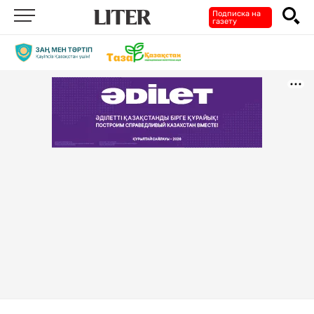
Подписка на
газету