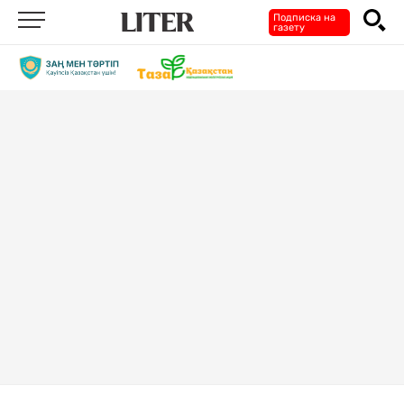
Подписка на
газету