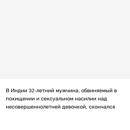
В Индии 32-летний мужчина, обвиняемый в
похищении и сексуальном насилии над
несовершеннолетней девочкой, скончался
после того, как разъяренная толпа жестоко
избила его в. Полиция сообщила об аресте