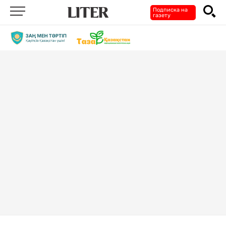
Подписка на
газету