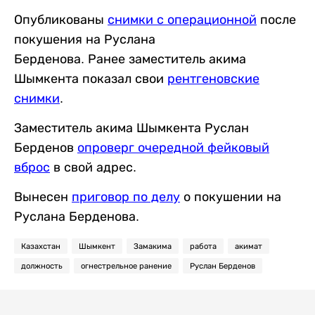
Опубликованы
снимки с операционной
после
покушения на Руслана
Берденова. Ранее заместитель акима
Шымкента показал свои
рентгеновские
снимки
.
Заместитель акима Шымкента Руслан
Берденов
опроверг очередной фейковый
вброс
в свой адрес.
Вынесен
приговор по делу
о покушении на
Руслана Берденова.
Казахстан
Шымкент
Замакима
работа
акимат
должность
огнестрельное ранение
Руслан Берденов