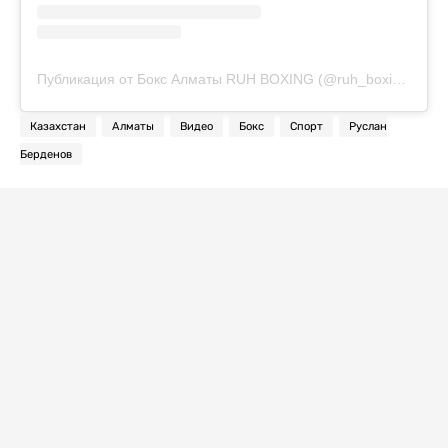
Публикация от Бокс Алматы RUH BOXING (@ruh_boxing)
Казахстан
Алматы
Видео
Бокс
Спорт
Руслан
Берденов