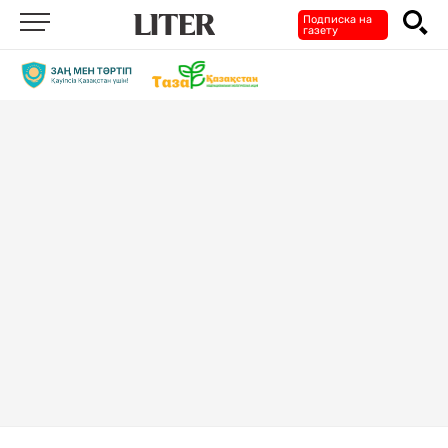
Подписка на
газету