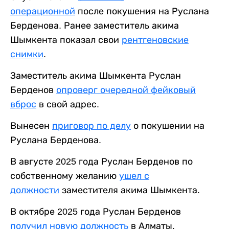
операционной
после покушения на Руслана
Берденова. Ранее заместитель акима
Шымкента показал свои
рентгеновские
снимки
.
Заместитель акима Шымкента Руслан
Берденов
опроверг очередной фейковый
вброс
в свой адрес.
Вынесен
приговор по делу
о покушении на
Руслана Берденова.
В августе 2025 года Руслан Берденов по
собственному желанию
ушел с
должности
заместителя акима Шымкента.
В октябре 2025 года Руслан Берденов
получил новую должность
в Алматы.