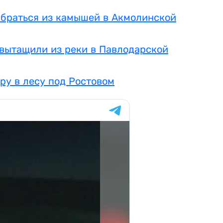
ыбраться из камышей в Акмолинской
вытащили из реки в Павлодарской
ру в лесу под Ростовом