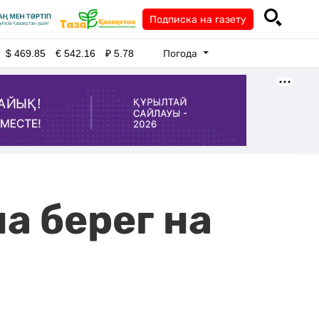
Подписка на газету
Погода
$
469.85
€
542.16
₽
5.78
а берег на