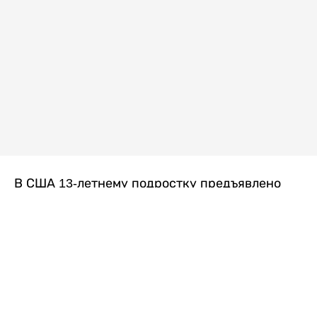
В США 13-летнему подростку предъявлено
обвинение в убийстве второй степени после
гибели его 14-летней сводной сестры. По
версии следствия, трагедия произошла
вскоре после ссоры между детьми, передает
Liter.kz
со ссылкой на
kmph.com
.
Как сообщили в полиции, девочка получила