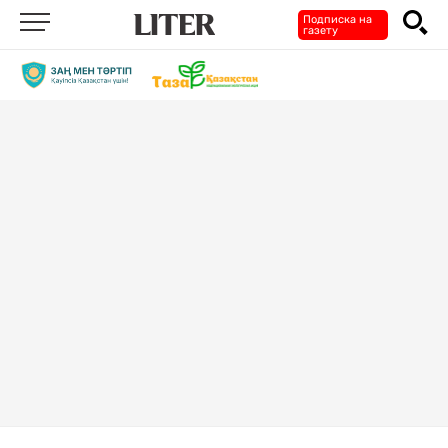
Подписка на
газету