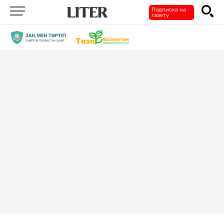
Подписка на
газету