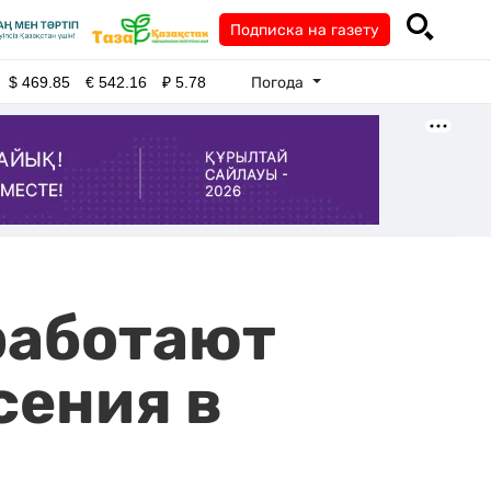
Подписка на газету
Погода
$
469.85
€
542.16
₽
5.78
 работают
сения в