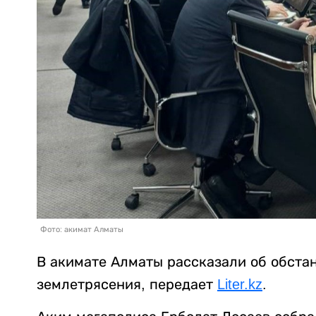
Фото: акимат Алматы
В акимате Алматы рассказали об обстан
землетрясения, передает
Liter.kz
.