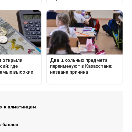
ся к алматинцам
ь баллов