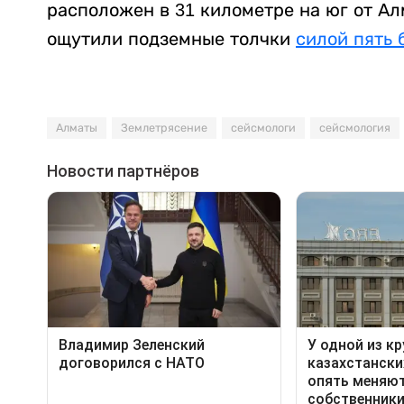
расположен в 31 километре на юг от Ал
ощутили подземные толчки
силой пять 
Алматы
Землетрясение
сейсмологи
сейсмология