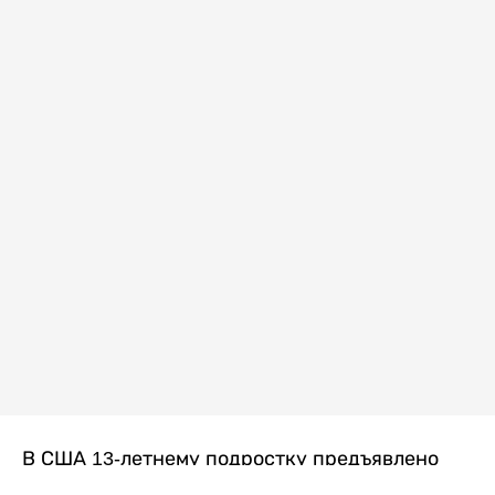
В США 13-летнему подростку предъявлено
обвинение в убийстве второй степени после