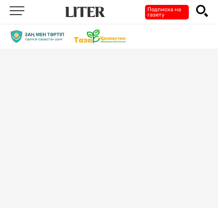
Подписка на
газету