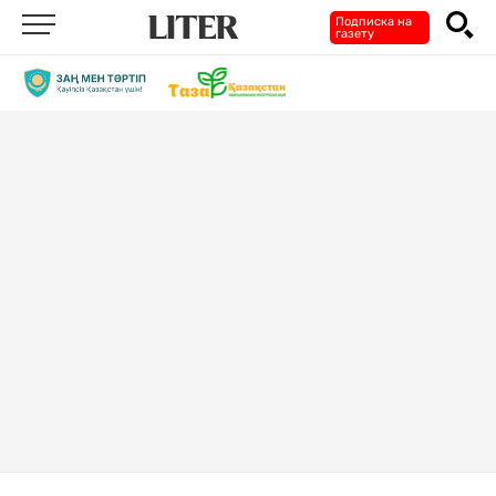
Подписка на
газету