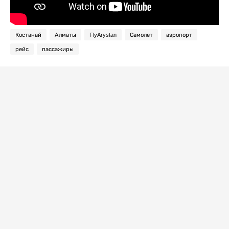
Костанай
Алматы
FlyArystan
Самолет
аэропорт
рейс
пассажиры