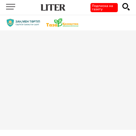
Подписка на
газету