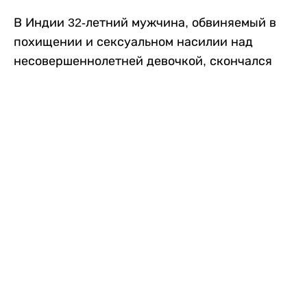
В Индии 32-летний мужчина, обвиняемый в
похищении и сексуальном насилии над
несовершеннолетней девочкой, скончался
после того, как разъяренная толпа жестоко
избила его в. Полиция сообщила об аресте
восьми человек, причастных к нападению,
передает
Liter.kz
со ссылкой на
news9live
.
Местные жители рассказали, что
обвиняемый, Мохаммад Эмроз, похитил
школьницу и держал ее взаперти в своем
доме два дня. Семья искала ее повсюду, но не
смогла найти никаких следов. Спустя
несколько дней девочка вернулась домой и
рассказала о случившемся. Она сообщила,
что Эмроз держал ее в плену и угрожал