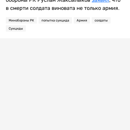
обороны РК Руслан Жаксылыков
заявил
, что
в смерти солдата виновата не только армия.
Минобороны РК
попытка суицида
Армия
солдаты
Суициды