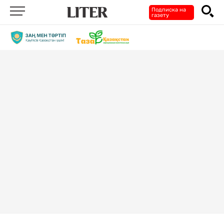
Подписка на
газету