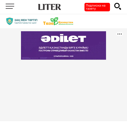
Подписка на
газету