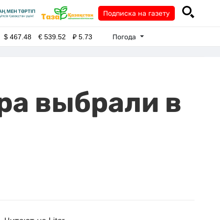
Подписка на газету
Погода
$
467.48
€
539.52
₽
5.73
ра выбрали в