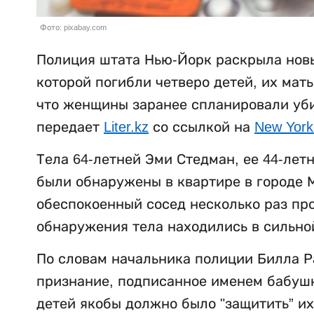
Фото: pixabay.com
Полиция штата Нью-Йорк раскрыла новы
которой погибли четверо детей, их мат
что женщины заранее спланировали убий
передает
Liter.kz
со ссылкой на
New York
Тела 64-летней Эми Стедман, ее 44-лет
были обнаружены в квартире в городе М
обеспокоенный сосед несколько раз пр
обнаружения тела находились в сильно
По словам начальника полиции Билла Р
признание, подписанное именем бабушки
детей якобы должно было "защитить” их