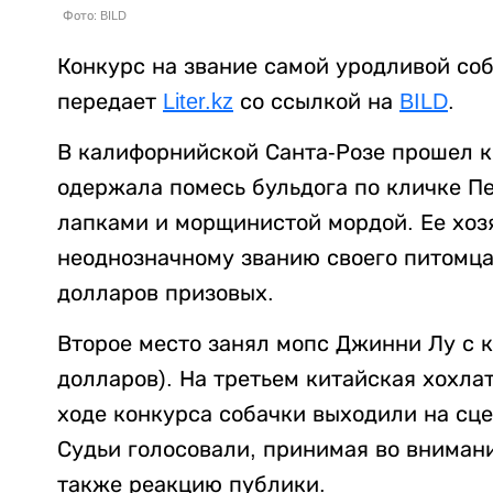
Фото: BILD
Конкурс на звание самой уродливой со
передает
Liter.kz
со ссылкой на
BILD
.
В калифорнийской Санта-Розе прошел кон
одержала помесь бульдога по кличке Пе
лапками и морщинистой мордой. Ее хоз
неоднозначному званию своего питомца,
долларов призовых.
Второе место занял мопс Джинни Лу с 
долларов). На третьем китайская хохлат
ходе конкурса собачки выходили на сц
Судьи голосовали, принимая во внимани
также реакцию публики.