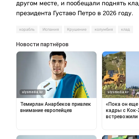
другом месте, и пообещали поднять кла
президента Густаво Петро в 2026 году.
корабль
Испания
Крушение
колумбия
клад