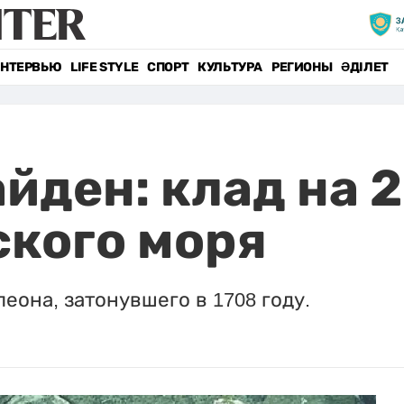
НТЕРВЬЮ
LIFE STYLE
СПОРТ
КУЛЬТУРА
РЕГИОНЫ
ӘДІЛЕТ
айден: клад на 
ского моря
еона, затонувшего в 1708 году.