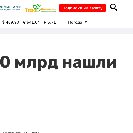
Подписка на газету
Погода
$
469.93
€
541.64
₽
5.71
20 млрд нашли