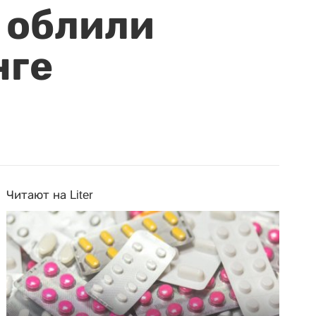
 облили
нге
Читают на Liter