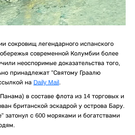
ии сокровищ легендарного испанского
 побережья современной Колумбии более
лучили неоспоримые доказательства того,
ьно принадлежат "Святому Граалю
ссылкой на
Daily Mail
.
Панама) в составе флота из 14 торговых и
ован британской эскадрой у острова Бару.
е" затонул с 600 моряками и богатствами
юдям.