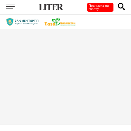
Подписка на
газету