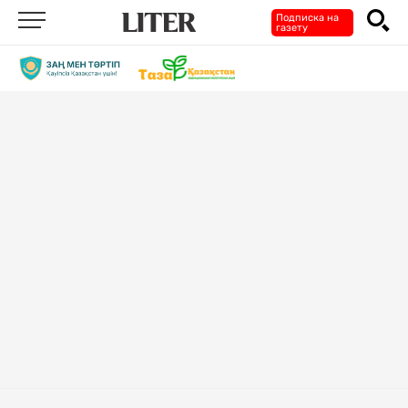
Подписка на
газету