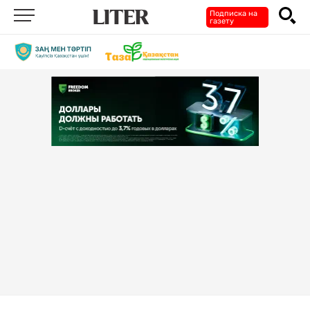
Подписка на
газету