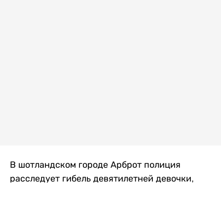
В шотландском городе Арброт полиция
расследует гибель девятилетней девочки,
которую нашли с тяжелыми травмами в
промышленной зоне, где семья разбила
палаточный лагерь. По подозрению в