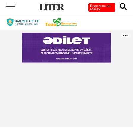
Подписка на
газету