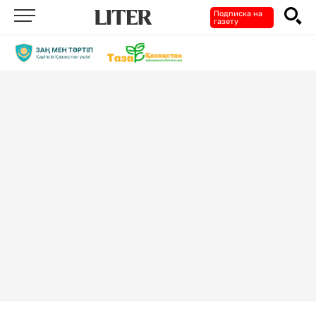
Подписка на
газету