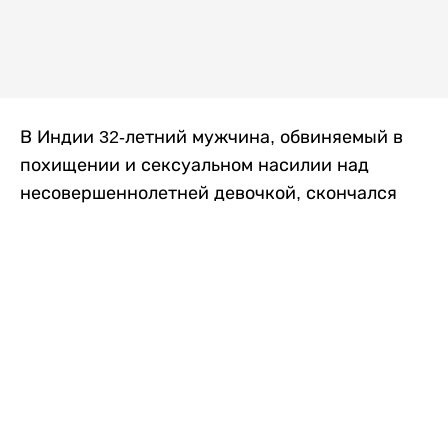
В Индии 32-летний мужчина, обвиняемый в
похищении и сексуальном насилии над
несовершеннолетней девочкой, скончался
после того, как разъяренная толпа жестоко
избила его в. Полиция сообщила об аресте
восьми человек, причастных к нападению,
передает
Liter.kz
со ссылкой на
news9live
.
Местные жители рассказали, что
обвиняемый, Мохаммад Эмроз, похитил
школьницу и держал ее взаперти в своем
доме два дня. Семья искала ее повсюду, но не