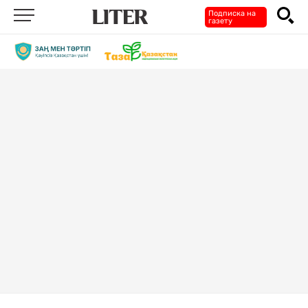
Подписка на
газету