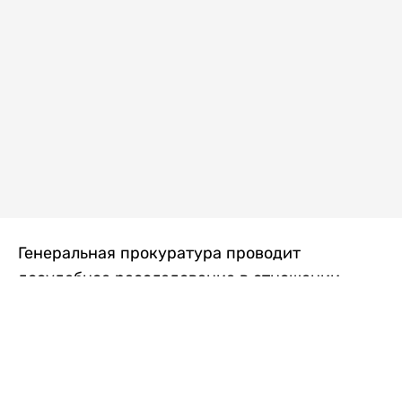
Генеральная прокуратура проводит
досудебное расследование в отношении
преступной группы, длительное время
занимавшейся экономической контрабандой
товаров из Китая в Казахстан, передает
Liter.kz
со ссылкой на Генпрокуратуру РК.