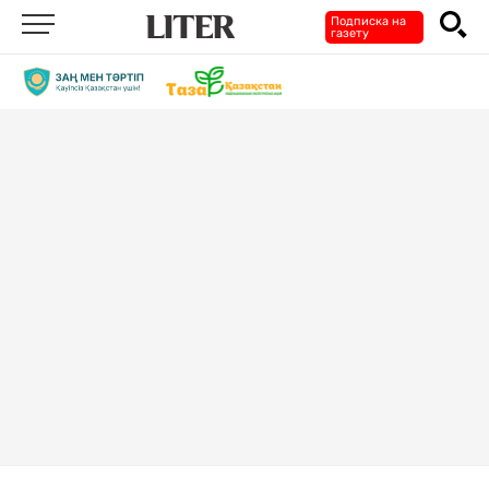
Подписка на
газету