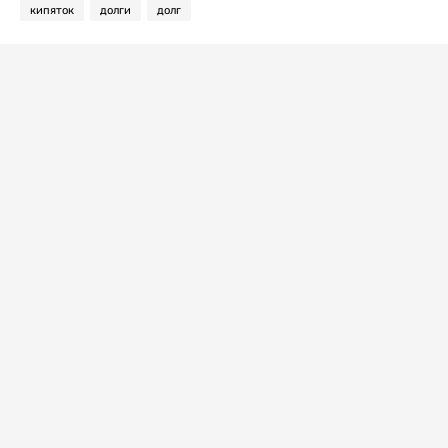
кипяток
долги
долг