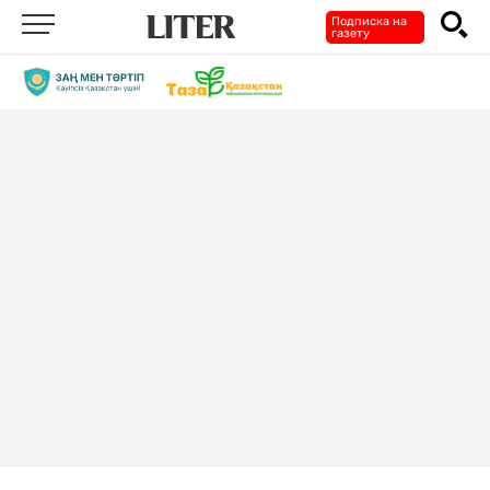
Подписка на
газету