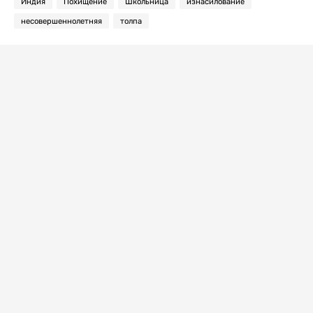
Индия
Похищение
Школьница
изнасилование
несовершеннолетняя
толпа