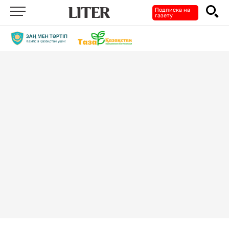
Подписка на
газету