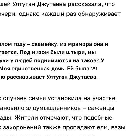
шей Ултуган Джутаева рассказала, что
очери, однако каждый раз обнаруживает
шлом году – скамейку, из мрамора она и
атается. Под низом были штыри, мы
уки у людей поднимаются на такое? У
 Моя единственная дочь. Ей было 29
рбью рассказывает Ултуган Джутаева.
 случаев семья установила на участке
становило злоумышленников – саженцы
рады. Жители отмечают, что подобные
х захоронений также пропадают ели, вазы