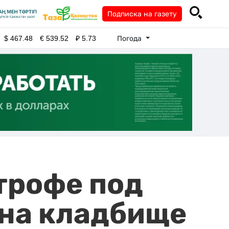
Подписка на газету
Погода
$
467.48
€
539.52
₽
5.73
трофе под
 на кладбище