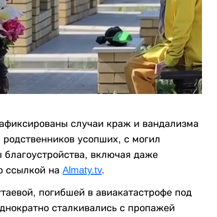
зафиксированы случаи краж и вандализма
 родственников усопших, с могил
ы благоустройства, включая даже
о ссылкой на
Almaty.tv
.
аевой, погибшей в авиакатастрофе под
однократно сталкивались с пропажей