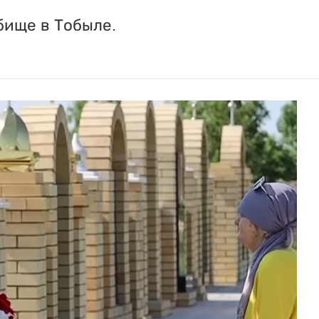
бище в Тобыле.