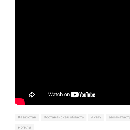
Казахстан
Костанайская область
Актау
авиакатаст
могилы