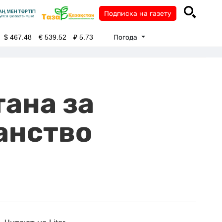
Подписка на газету
Погода
$
467.48
€
539.52
₽
5.73
ана за
анство