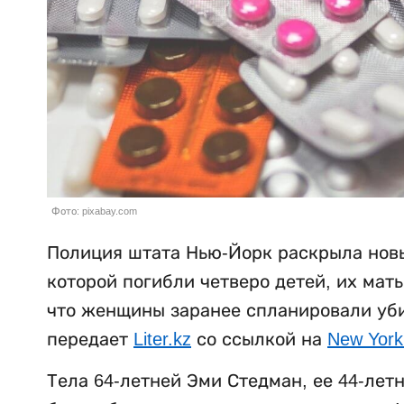
Фото: pixabay.com
Полиция штата Нью-Йорк раскрыла новы
которой погибли четверо детей, их мат
что женщины заранее спланировали убий
передает
Liter.kz
со ссылкой на
New York
Тела 64-летней Эми Стедман, ее 44-лет