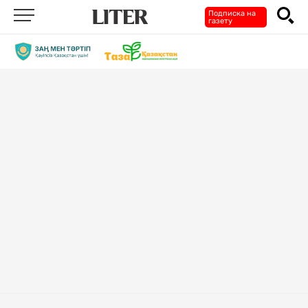
Подписка на
газету