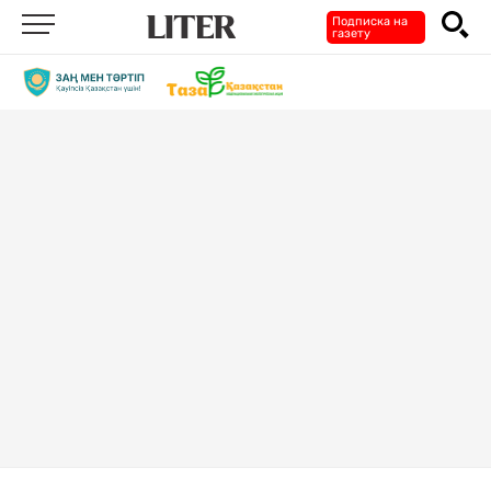
Подписка на
газету