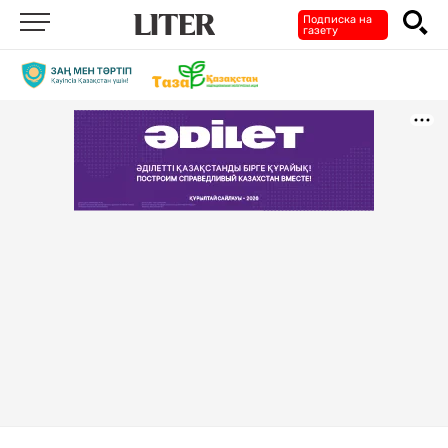
Подписка на
газету