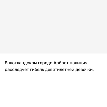
В шотландском городе Арброт полиция
расследует гибель девятилетней девочки,
которую нашли с тяжелыми травмами в
промышленной зоне, где семья разбила
палаточный лагерь. По подозрению в
убийстве ребенка задержан ее 35-летний
отец, передает
Liter.kz
со ссылкой на
The Sun
.