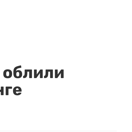
 облили
нге