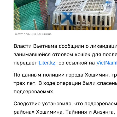
Фото: полиция Хошимина
Власти Вьетнама сообщили о ликвидац
занимавшейся отловом кошек для посл
передает
Liter.kz
со ссылкой на
VietNa
По данным полиции города Хошимин, гр
трех лет. В ходе операции были спасе
подозреваемых.
Следствие установило, что подозревае
районах Хошимина, Тайниня и Анзянга, 