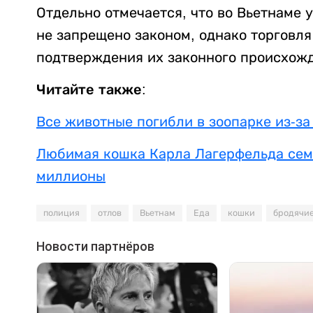
Отдельно отмечается, что во Вьетнаме 
не запрещено законом, однако торговл
подтверждения их законного происхож
Читайте также:
Все животные погибли в зоопарке из-з
Любимая кошка Карла Лагерфельда сем
миллионы
полиция
отлов
Вьетнам
Еда
кошки
бродячие