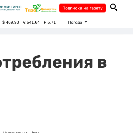
Подписка на газету
Погода
$
469.93
€
541.64
₽
5.71
отребления в