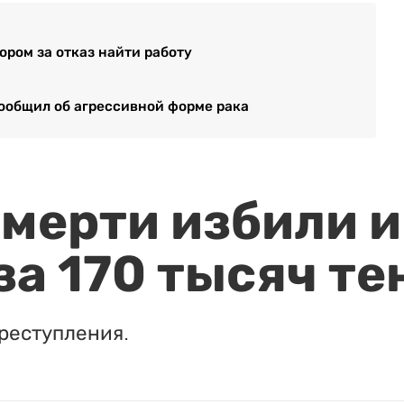
ром за отказ найти работу
ообщил об агрессивной форме рака
мерти избили и
за 170 тысяч те
реступления.