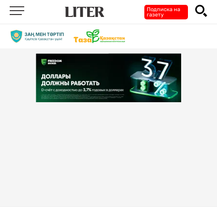
Подписка на
газету