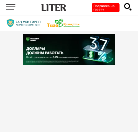
Подписка на
газету