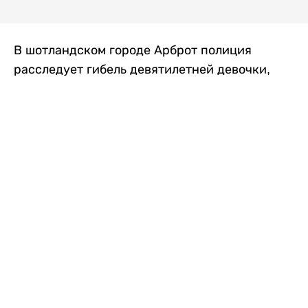
В шотландском городе Арброт полиция
расследует гибель девятилетней девочки,
которую нашли с тяжелыми травмами в
промышленной зоне, где семья разбила
палаточный лагерь. По подозрению в
убийстве ребенка задержан ее 35-летний
отец, передает
Liter.kz
со ссылкой на
The Sun
.
По данным полиции, семья из Западного
Йоркшира приехала в Арброт и разбила
палатку на территории заброшенной
промышленной зоны неподалеку от пляжа.
Вместе с родителями были двое детей.
Местные жители рассказали, что вечером в