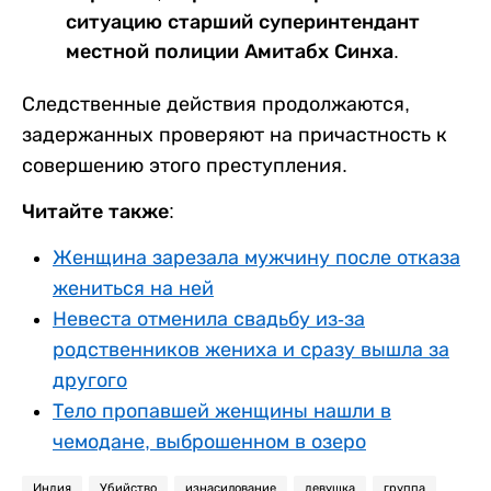
ситуацию старший суперинтендант
местной полиции Амитабх Синха.
Следственные действия продолжаются,
задержанных проверяют на причастность к
совершению этого преступления.
Читайте также:
Женщина зарезала мужчину после отказа
жениться на ней
Невеста отменила свадьбу из-за
родственников жениха и сразу вышла за
другого
Тело пропавшей женщины нашли в
чемодане, выброшенном в озеро
Индия
Убийство
изнасилование
девушка
группа