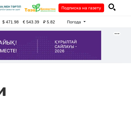
Подписка на газету
Погода
$
471.98
€
543.39
₽
5.82
и