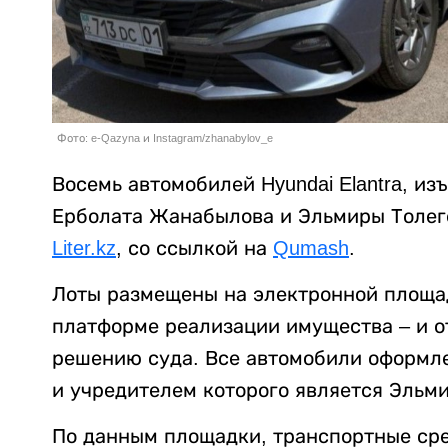
Фото: e-Qazyna и Instagram/zhanabylov_e
Восемь автомобилей Hyundai Elantra, из
Ерболата Жанабылова и Эльмиры Толеге
Liter.kz
, со ссылкой на
Qumash
.
Лоты размещены на электронной площад
платформе реализации имущества – и о
решению суда. Все автомобили оформле
и учредителем которого является Эльми
По данным площадки, транспортные сре