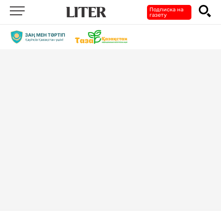
Подписка на
газету