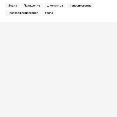
Индия
Похищение
Школьница
изнасилование
несовершеннолетняя
толпа