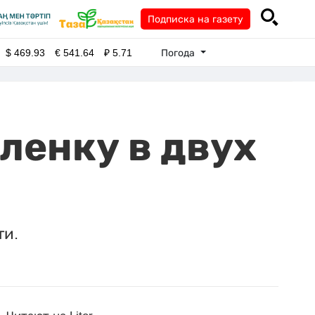
Подписка на газету
Погода
$
469.93
€
541.64
₽
5.71
ленку в двух
ти.