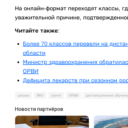
На онлайн-формат переходят классы, гд
уважительной причине, подтвержденно
Читайте также:
Более 70 классов перевели на диста
области
Министр здравоохранения обратилась
ОРВИ
Дефицита лекарств при сезонном рос
школы
ВКО
грипп
ОРВИ
дистанционное обучен