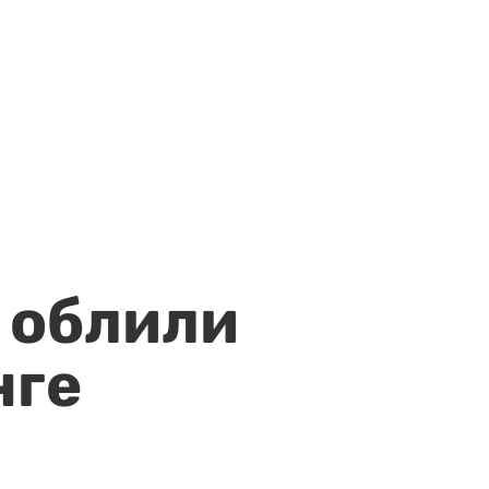
 облили
нге