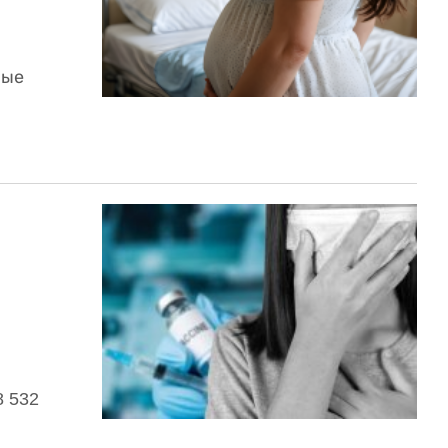
ные
 532