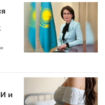
ся
к
ше
И и