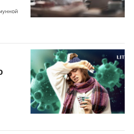
ммунной
о