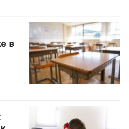
е в
:
 к