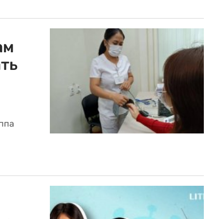
ам
ть
ппа