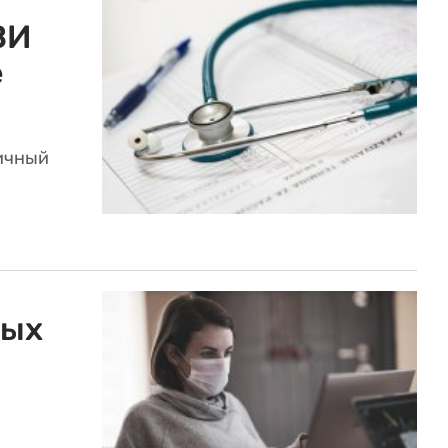
ВИ
е
гичный
тых