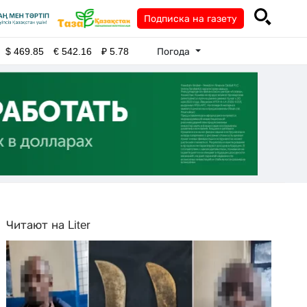
Подписка на газету
Погода
$
469.85
€
542.16
₽
5.78
Читают на Liter