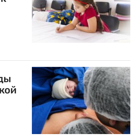
ды
кой