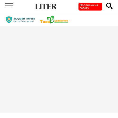
Подписка на
газету