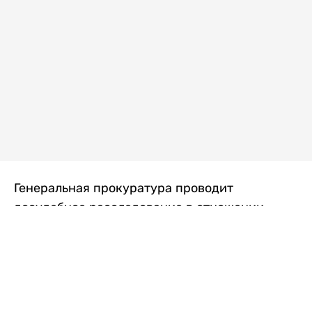
Генеральная прокуратура проводит
досудебное расследование в отношении
преступной группы, длительное время
занимавшейся экономической контрабандой
товаров из Китая в Казахстан, передает
Liter.kz
со ссылкой на Генпрокуратуру РК.