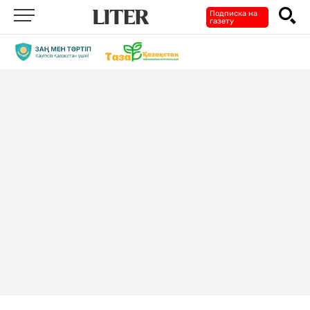
Подписка на
газету