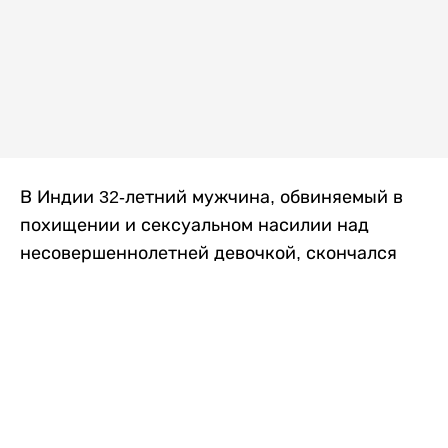
В Индии 32-летний мужчина, обвиняемый в
похищении и сексуальном насилии над
несовершеннолетней девочкой, скончался
после того, как разъяренная толпа жестоко
избила его в. Полиция сообщила об аресте
восьми человек, причастных к нападению,
передает
Liter.kz
со ссылкой на
news9live
.
Местные жители рассказали, что
обвиняемый, Мохаммад Эмроз, похитил