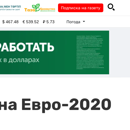
Подписка на газету
Погода
$
467.48
€
539.52
₽
5.73
на Евро-2020