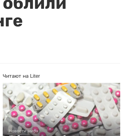
 облили
нге
Читают на Liter
Новости мира