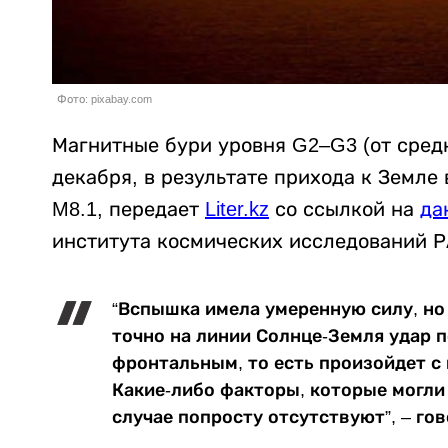
Фото: pixabay.com
Магнитные бури уровня G2–G3 (от сред
декабря, в результате прихода к Земл
M8.1, передает
Liter.kz
со ссылкой на
да
института космических исследований Р
“Вспышка имела умеренную силу, но
точно на линии Солнце-Земля удар 
фронтальным, то есть произойдет 
Какие-либо факторы, которые могли
случае попросту отсутствуют”, – го