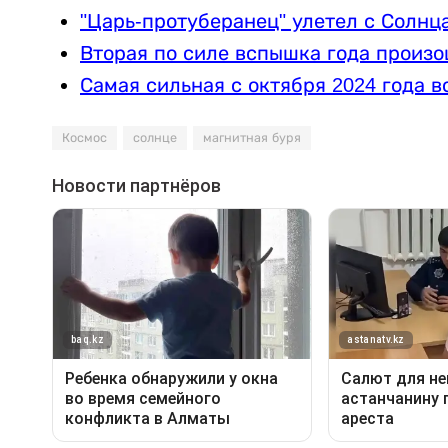
"Царь-протуберанец" улетел с Солнц
Вторая по силе вспышка года произ
Самая сильная с октября 2024 года 
Космос
солнце
магнитная буря